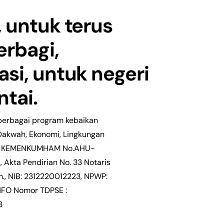
 untuk terus
erbagi,
si, untuk negeri
ntai.
erbagai
program
kebaikan
 Dakwah, Ekonomi, Lingkungan
 KEMENKUMHAM No.AHU-
 Akta Pendirian No. 33 Notaris
n., NIB: 2312220012223, NPWP:
NFO Nomor TDPSE :
3