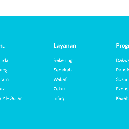
nu
Layanan
Pro
anda
Rekening
Dakw
tang
Sedekah
Pendi
gram
Wakaf
Sosial
tak
Zakat
Ekono
a Al-Quran
Infaq
Keseh