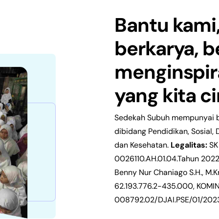
Bantu kami,
berkarya, b
menginspira
yang kita ci
Sedekah Subuh
mempunyai b
dibidang Pendidikan, Sosial,
dan Kesehatan.
Legalitas:
SK
0026110.AH.01.04.Tahun 2022,
Benny Nur Chaniago S.H., M.K
62.193.776.2-435.000, KOMI
008792.02/DJAI.PSE/01/202