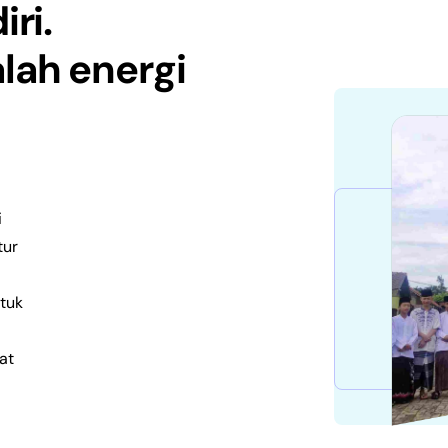
ri.
lah energi
i
tur
ntuk
at